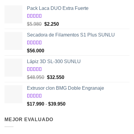
Pack Laca DUO Extra Fuerte
Valorado
El
El
$
5.980
$
2.250
con
5.00
de
precio
precio
5
Secadora de Filamentos S1 Plus SUNLU
original
actual
era:
es:
$5.980.
$2.250.
Valorado
$
56.000
con
5.00
de
5
Lápiz 3D SL-300 SUNLU
Valorado
El
El
$
48.950
$
32.550
con
4.50
precio
precio
de 5
Extrusor clon BMG Doble Engranaje
original
actual
era:
es:
$48.950.
$32.550.
Valorado
Rango
$
17.990
-
$
39.950
con
5.00
de
de
5
precios:
MEJOR EVALUADO
desde
$17.990