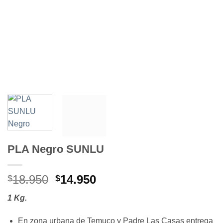
PLA Negro SUNLU
El
El
18.950
14.950
$
$
precio
precio
1 Kg.
original
actual
era:
es:
En zona urbana de Temuco y Padre Las Casas entrega