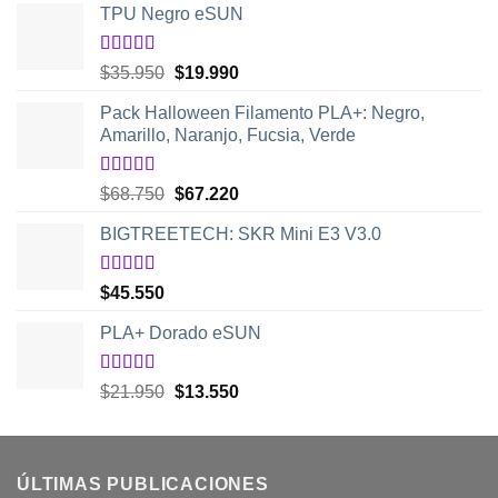
hasta
TPU Negro eSUN
$39.950
Valorado
El
El
$
35.950
$
19.990
con
5.00
de
precio
precio
5
Pack Halloween Filamento PLA+: Negro,
original
actual
Amarillo, Naranjo, Fucsia, Verde
era:
es:
$35.950.
$19.990.
Valorado
El
El
$
68.750
$
67.220
con
5.00
de
precio
precio
5
BIGTREETECH: SKR Mini E3 V3.0
original
actual
era:
es:
$68.750.
$67.220.
Valorado
$
45.550
con
5.00
de
5
PLA+ Dorado eSUN
Valorado
El
El
$
21.950
$
13.550
con
5.00
de
precio
precio
5
original
actual
era:
es:
ÚLTIMAS PUBLICACIONES
$21.950.
$13.550.