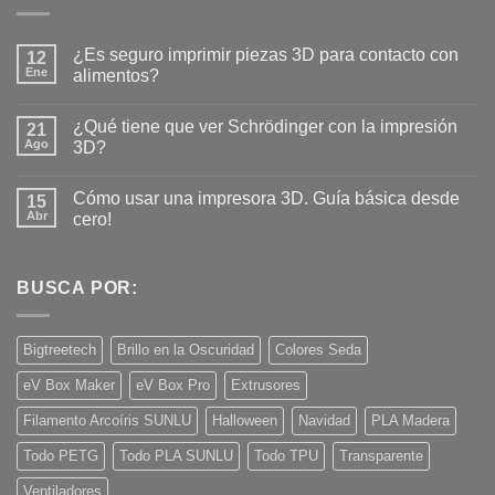
¿Es seguro imprimir piezas 3D para contacto con
12
Ene
alimentos?
No
hay
¿Qué tiene que ver Schrödinger con la impresión
21
comentarios
en
Ago
3D?
¿Es
seguro
No
imprimir
hay
Cómo usar una impresora 3D. Guía básica desde
piezas
15
comentarios
3D
en
Abr
cero!
para
¿Qué
contacto
tiene
No
con
que
hay
alimentos?
ver
comentarios
Schrödinger
en
BUSCA POR:
con
Cómo
la
usar
impresión
una
3D?
impresora
Bigtreetech
Brillo en la Oscuridad
Colores Seda
3D.
Guía
eV Box Maker
eV Box Pro
Extrusores
básica
desde
cero!
Filamento Arcoíris SUNLU
Halloween
Navidad
PLA Madera
Todo PETG
Todo PLA SUNLU
Todo TPU
Transparente
Ventiladores