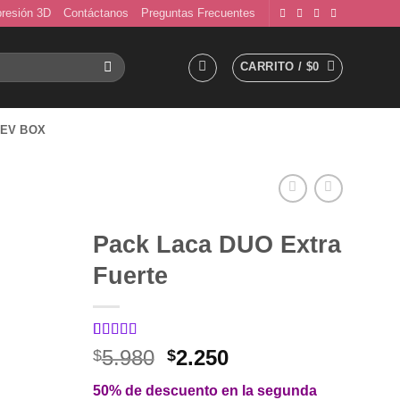
presión 3D
Contáctanos
Preguntas Frecuentes
CARRITO /
$
0
EV BOX
Pack Laca DUO Extra
Fuerte
Valorado
2
El
El
5.980
2.250
$
$
con
5
de 5
precio
precio
en base a
50% de descuento en la segunda
valoraciones
original
actual