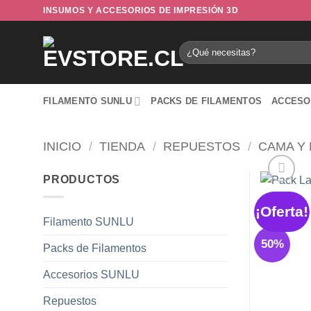
Saltar
INSUMOS Y ACCESORIOS DE IMPRESIÓN 3D
al
contenido
Buscar
por:
FILAMENTO SUNLU
PACKS DE FILAMENTOS
ACCESO
INICIO
/
TIENDA
/
REPUESTOS
/
CAMA Y 
PRODUCTOS
¡Oferta!
Filamento SUNLU
50%
Packs de Filamentos
Accesorios SUNLU
Repuestos