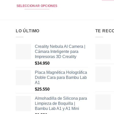
con
5
de 5
de
precios:
SELECCIONAR OPCIONES
desde
$17.990
Este
hasta
producto
$39.950
tiene
múltiples
LO ÚLTIMO
TE REC
variantes.
Las
Creality Nebula AI Camera |
opciones
Cámara Inteligente para
se
Impresoras 3D Creality
pueden
$
34.950
elegir
en
Placa Magnética Holográfica
la
Doble Cara para Bambu Lab
página
A1
de
$
25.550
producto
Almohadilla de Silicona para
Limpieza de Boquilla |
Bambu Lab A1 y A1 Mini