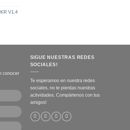
Rango
de
KR V1.4
precios:
desde
$45.000
hasta
l
$60.000
recio
ctual
s:
36.990.
SIGUE NUESTRAS REDES
SOCIALES!
n conocer
Te esperamos en nuestra redes
sociales, no te pierdas nuestras
actividades. Compártenos con tus
amigos!