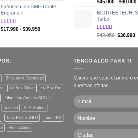
Valorado
precio
precio
$
45.000
-
$
60.000
de 5
con
5.00
de
Extrusor clon BMG Doble
original
actual
5
Engranaje
BIGTREETECH: S
era:
es:
Turbo
$48.950.
$32.550.
Valorado
Rango
$
17.990
-
$
39.950
con
5.00
de
Valorado
El
E
de
$
42.950
$
36.990
5
con
5.00
de
precio
p
precios:
5
original
a
desde
era:
e
$17.990
POR:
TENGO ALGO PARA TI
$42.950.
$
hasta
$39.950
Quiero que seas el primero e
Brillo en la Oscuridad
nuestras ofertas.
da
eV Box Maker
eV Box Pro
Filamento Arcoíris SUNLU
Navidad
PLA Madera
G
Todo PLA SUNLU
Todo TPU
te
Ventiladores