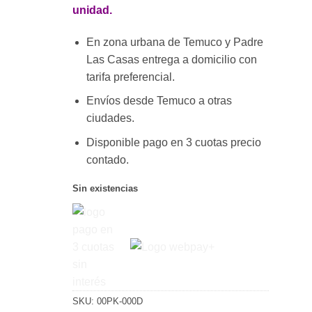
de clientes
unidad.
era:
es:
$5.980.
$2.250.
En zona urbana de Temuco y Padre
Las Casas entrega a domicilio con
tarifa preferencial.
Envíos desde Temuco a otras
ciudades.
Disponible pago en 3 cuotas precio
contado.
Sin existencias
SKU:
00PK-000D