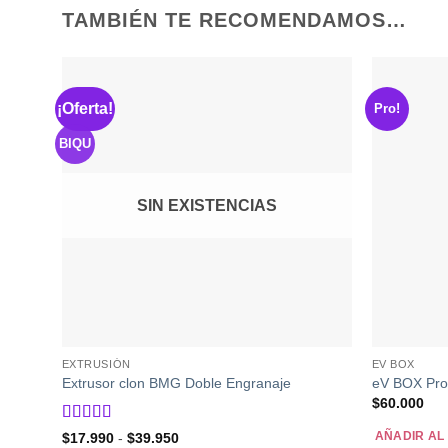
TAMBIÉN TE RECOMENDAMOS…
¡Oferta!
Pro!
BIQU
SIN EXISTENCIAS
EXTRUSIÓN
EV BOX
Extrusor clon BMG Doble Engranaje
eV BOX Pro
$
60.000
Valorado
Rango
AÑADIR AL
$
17.990
-
$
39.950