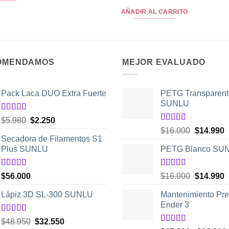
con
5
de 5
AÑADIR AL CARRITO
OMENDAMOS
MEJOR EVALUADO
Pack Laca DUO Extra Fuerte
PETG Transparent
SUNLU
Valorado
El
El
$
5.980
$
2.250
con
5.00
de
Valorado
El
E
precio
precio
$
16.000
$
14.990
5
con
5.00
de
Secadora de Filamentos S1
precio
p
original
actual
5
Plus SUNLU
PETG Blanco SU
original
a
era:
es:
era:
e
$5.980.
$2.250.
$16.000.
$
Valorado
Valorado
El
E
$
56.000
$
16.000
$
14.990
con
5.00
de
con
5.00
de
precio
p
5
5
Lápiz 3D SL-300 SUNLU
Mantenimiento Pre
original
a
Ender 3
era:
e
$16.000.
$
Valorado
El
El
$
48.950
$
32.550
con
4.50