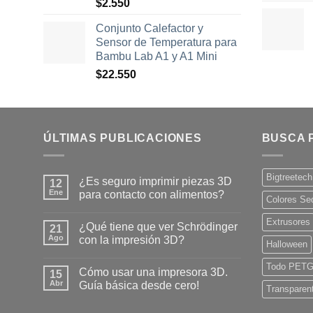
$
2.550
Conjunto Calefactor y
Sensor de Temperatura para
Bambu Lab A1 y A1 Mini
$
22.550
ÚLTIMAS PUBLICACIONES
BUSCA 
Bigtreetech
¿Es seguro imprimir piezas 3D
12
Ene
para contacto con alimentos?
Colores Se
No
hay
Extrusores
¿Qué tiene que ver Schrödinger
21
comentarios
en
Ago
con la impresión 3D?
Halloween
¿Es
seguro
No
imprimir
hay
Todo PET
Cómo usar una impresora 3D.
piezas
15
comentarios
3D
en
Abr
Guía básica desde cero!
Transparen
para
¿Qué
contacto
tiene
No
con
que
hay