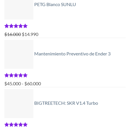
PETG Blanco SUNLU
era:
es:
$16.000.
$14.990.
Valorado
El
El
$
16.000
$
14.990
con
5.00
precio
precio
de 5
original
actual
Mantenimiento Preventivo de Ender 3
era:
es:
$16.000.
$14.990.
Valorado
Rango
$
45.000
-
$
60.000
con
5.00
de
de 5
precios:
BIGTREETECH: SKR V1.4 Turbo
desde
$45.000
hasta
$60.000