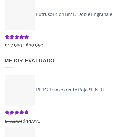
precio
precio
de 5
original
actual
Extrusor clon BMG Doble Engranaje
era:
es:
$48.950.
$32.550.
Valorado
Rango
$
17.990
-
$
39.950
con
5.00
de
de 5
precios:
MEJOR EVALUADO
desde
$17.990
hasta
PETG Transparente Rojo SUNLU
$39.950
Valorado
El
El
$
16.000
$
14.990
con
5.00
precio
precio
de 5
original
actual