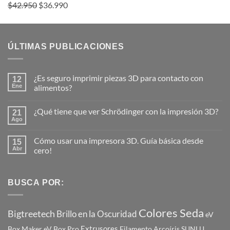
Valorado
El
El
$
42.950
$
36.990
con
5.00
precio
precio
de 5
original
actual
era:
es:
ÚLTIMAS PUBLICACIONES
$42.950.
$36.990.
¿Es seguro imprimir piezas 3D para contacto con
12
Ene
alimentos?
No
hay
¿Qué tiene que ver Schrödinger con la impresión 3D?
21
comentarios
en
Ago
No
¿Es
hay
seguro
comentarios
imprimir
Cómo usar una impresora 3D. Guía básica desde
15
en
piezas
¿Qué
Abr
cero!
3D
tiene
para
No
que
contacto
hay
ver
con
comentarios
Schrödinger
alimentos?
en
BUSCA POR:
con
Cómo
la
usar
impresión
una
3D?
impresora
Colores Seda
Bigtreetech
Brillo en la Oscuridad
eV
3D.
Guía
Extrusores
básica
Box Maker
eV Box Pro
Filamento Arcoíris SUNLU