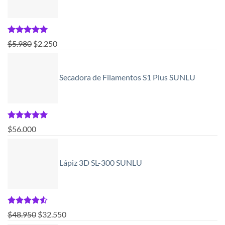
Valorado
El
El
$
5.980
$
2.250
con
5.00
precio
precio
de 5
original
actual
Secadora de Filamentos S1 Plus SUNLU
era:
es:
$5.980.
$2.250.
Valorado
$
56.000
con
5.00
de 5
Lápiz 3D SL-300 SUNLU
Valorado
El
El
$
48.950
$
32.550
con
4.50