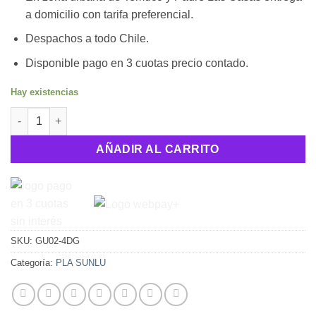
$18.950.
$13.950.
a domicilio con tarifa preferencial.
Despachos a todo Chile.
Disponible pago en 3 cuotas precio contado.
Hay existencias
PLA Beige (Piel) SUNLU cantidad
AÑADIR AL CARRITO
SKU:
GU02-4DG
Categoría:
PLA SUNLU