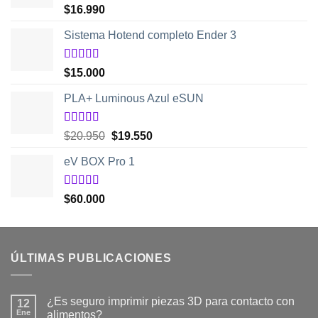
Valorado
$
16.990
con
5.00
de
5
Sistema Hotend completo Ender 3
Valorado
$
15.000
con
5.00
de
5
PLA+ Luminous Azul eSUN
Valorado
El
El
$
20.950
$
19.550
con
5.00
de
precio
precio
5
eV BOX Pro 1
original
actual
era:
es:
$20.950.
$19.550.
Valorado
$
60.000
con
5.00
de
5
ÚLTIMAS PUBLICACIONES
¿Es seguro imprimir piezas 3D para contacto con
12
Ene
alimentos?