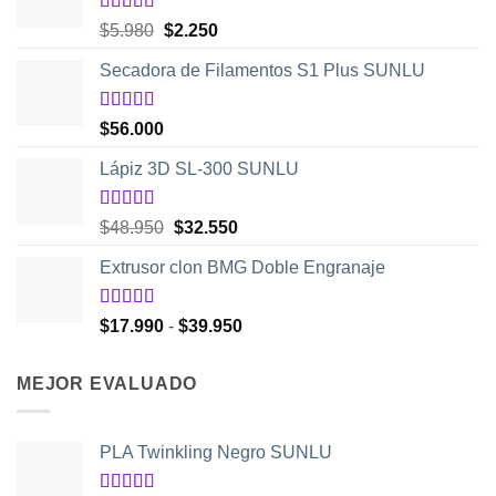
Valorado
El
El
$
5.980
$
2.250
con
5.00
de
precio
precio
5
Secadora de Filamentos S1 Plus SUNLU
original
actual
era:
es:
$5.980.
$2.250.
Valorado
$
56.000
con
5.00
de
5
Lápiz 3D SL-300 SUNLU
Valorado
El
El
$
48.950
$
32.550
con
4.50
precio
precio
de 5
Extrusor clon BMG Doble Engranaje
original
actual
era:
es:
$48.950.
$32.550.
Valorado
Rango
$
17.990
-
$
39.950
con
5.00
de
de
5
precios:
MEJOR EVALUADO
desde
$17.990
hasta
PLA Twinkling Negro SUNLU
$39.950