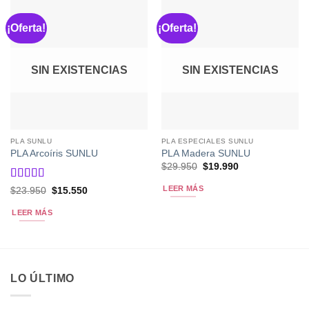
¡Oferta!
¡Oferta!
SIN EXISTENCIAS
SIN EXISTENCIAS
PLA SUNLU
PLA ESPECIALES SUNLU
PLA Arcoíris SUNLU
PLA Madera SUNLU
El
El
$
29.950
$
19.990
precio
precio
original
actual
Valorado
LEER MÁS
El
El
$
23.950
$
15.550
era:
es:
precio
precio
con
5
de 5
$29.950.
$19.990.
original
actual
LEER MÁS
era:
es:
$23.950.
$15.550.
LO ÚLTIMO