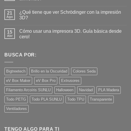
No
hay
¿Qué tiene que ver Schrödinger con la impresión
21
comentarios
en
Ago
3D?
¿Es
seguro
No
imprimir
hay
Cómo usar una impresora 3D. Guía básica desde
piezas
15
comentarios
3D
en
Abr
cero!
para
¿Qué
contacto
tiene
No
con
que
hay
alimentos?
ver
comentarios
Schrödinger
en
BUSCA POR:
con
Cómo
la
usar
impresión
una
3D?
impresora
Bigtreetech
Brillo en la Oscuridad
Colores Seda
3D.
Guía
eV Box Maker
eV Box Pro
Extrusores
básica
desde
cero!
Filamento Arcoíris SUNLU
Halloween
Navidad
PLA Madera
Todo PETG
Todo PLA SUNLU
Todo TPU
Transparente
Ventiladores
TENGO ALGO PARA TI