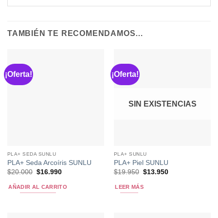
TAMBIÉN TE RECOMENDAMOS…
¡Oferta!
¡Oferta!
SIN EXISTENCIAS
PLA+ SEDA SUNLU
PLA+ SUNLU
PLA+ Seda Arcoíris SUNLU
PLA+ Piel SUNLU
El
El
El
El
$
20.000
$
16.990
$
19.950
$
13.950
precio
precio
precio
precio
original
actual
original
actual
AÑADIR AL CARRITO
LEER MÁS
era:
es:
era:
es:
$20.000.
$16.990.
$19.950.
$13.950.