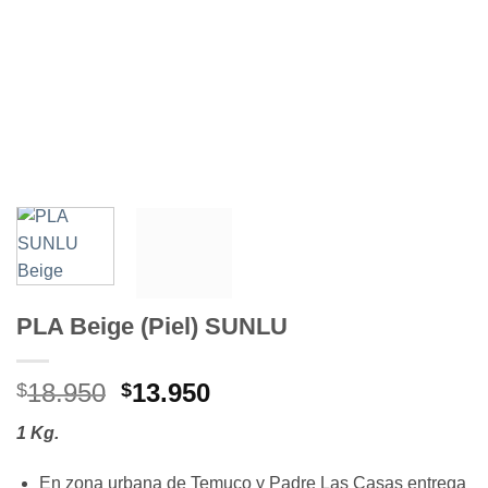
PLA Beige (Piel) SUNLU
El
El
18.950
13.950
$
$
precio
precio
1 Kg.
original
actual
era:
es:
En zona urbana de Temuco y Padre Las Casas entrega