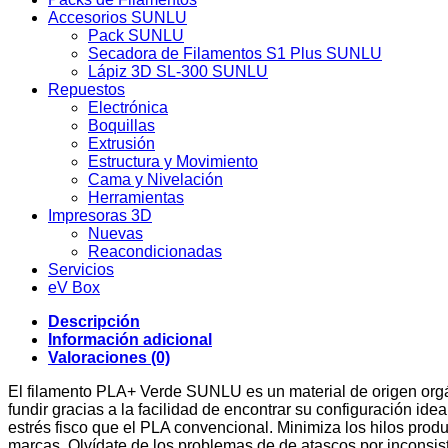
Accesorios SUNLU
Pack SUNLU
Secadora de Filamentos S1 Plus SUNLU
Lápiz 3D SL-300 SUNLU
Repuestos
Electrónica
Boquillas
Extrusión
Estructura y Movimiento
Cama y Nivelación
Herramientas
Impresoras 3D
Nuevas
Reacondicionadas
Servicios
eV Box
Descripción
Información adicional
Valoraciones (0)
El filamento PLA+ Verde SUNLU es un material de origen orgá
fundir gracias a la facilidad de encontrar su configuración i
estrés fisco que el PLA convencional. Minimiza los hilos prod
marcas. Olvídate de los problemas de de atascos por inconsist