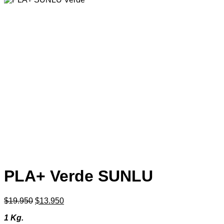
PLA+ Verde SUNLU
El
El
$
19.950
$
13.950
precio
precio
1 Kg.
original
actual