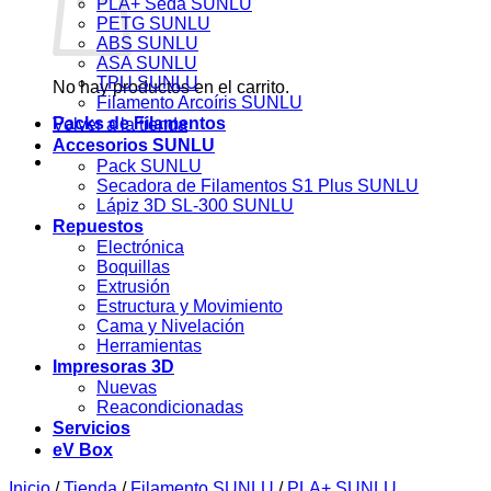
PLA+ Seda SUNLU
PETG SUNLU
ABS SUNLU
ASA SUNLU
TPU SUNLU
No hay productos en el carrito.
Filamento Arcoíris SUNLU
Packs de Filamentos
Volver a la tienda
Accesorios SUNLU
Pack SUNLU
Secadora de Filamentos S1 Plus SUNLU
Lápiz 3D SL-300 SUNLU
Repuestos
Electrónica
Boquillas
Extrusión
Estructura y Movimiento
Cama y Nivelación
Herramientas
Impresoras 3D
Nuevas
Reacondicionadas
Servicios
eV Box
Inicio
/
Tienda
/
Filamento SUNLU
/
PLA+ SUNLU