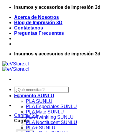
Saltar
Insumos y accesorios de impresión 3d
al
Acerca de Nosotros
contenido
Blog de Impresión 3D
Contáctanos
Preguntas Frecuentes
Insumos y accesorios de impresión 3d
Buscar
por:
Filamento SUNLU
PLA SUNLU
PLA Especiales SUNLU
PLA Mate SUNLU
Carrito /
$
0
PLA Twinkling SUNLU
Carrito
PLA Noctilucent SUNLU
PLA+ SUNLU