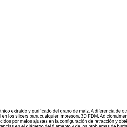
nico extraído y purificado del grano de maíz. A diferencia de
deal en los slicers para cualquier impresora 3D FDM. Adicional
ucidos por malos ajustes en la configuración de retracción y o
encias en el diámetro del filamento y de los problemas de burb