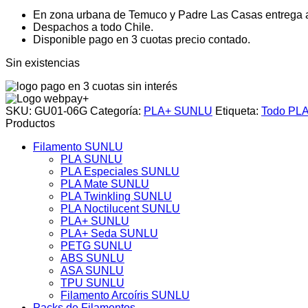
era:
es:
En zona urbana de Temuco y Padre Las Casas entrega a d
$19.950.
$13.950.
Despachos a todo Chile.
Disponible pago en 3 cuotas precio contado.
Sin existencias
SKU:
GU01-06G
Categoría:
PLA+ SUNLU
Etiqueta:
Todo PL
Productos
Filamento SUNLU
PLA SUNLU
PLA Especiales SUNLU
PLA Mate SUNLU
PLA Twinkling SUNLU
PLA Noctilucent SUNLU
PLA+ SUNLU
PLA+ Seda SUNLU
PETG SUNLU
ABS SUNLU
ASA SUNLU
TPU SUNLU
Filamento Arcoíris SUNLU
Packs de Filamentos