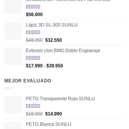
original
actual
era:
es:
$5.980.
$2.250.
Valorado
$
56.000
con
5.00
de
5
Lápiz 3D SL-300 SUNLU
Valorado
El
El
$
48.950
$
32.550
con
4.50
precio
precio
de 5
Extrusor clon BMG Doble Engranaje
original
actual
era:
es:
$48.950.
$32.550.
Valorado
Rango
$
17.990
-
$
39.950
con
5.00
de
de
5
precios:
MEJOR EVALUADO
desde
$17.990
hasta
PETG Transparente Rojo SUNLU
$39.950
Valorado
El
El
$
16.000
$
14.990
con
5.00
de
precio
precio
5
PETG Blanco SUNLU
original
actual