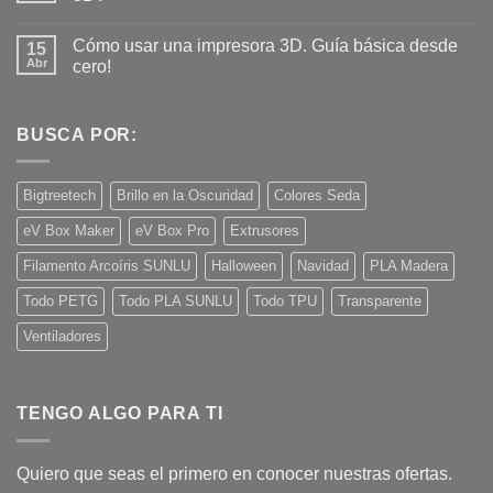
¿Es
seguro
No
imprimir
hay
Cómo usar una impresora 3D. Guía básica desde
piezas
15
comentarios
3D
en
Abr
cero!
para
¿Qué
contacto
tiene
No
con
que
hay
alimentos?
ver
comentarios
Schrödinger
en
BUSCA POR:
con
Cómo
la
usar
impresión
una
3D?
impresora
Bigtreetech
Brillo en la Oscuridad
Colores Seda
3D.
Guía
eV Box Maker
eV Box Pro
Extrusores
básica
desde
cero!
Filamento Arcoíris SUNLU
Halloween
Navidad
PLA Madera
Todo PETG
Todo PLA SUNLU
Todo TPU
Transparente
Ventiladores
TENGO ALGO PARA TI
Quiero que seas el primero en conocer nuestras ofertas.