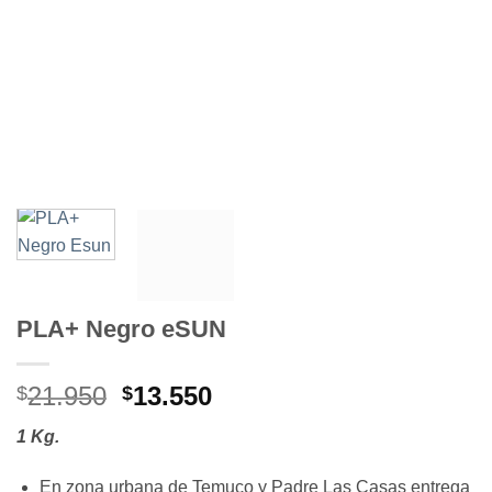
PLA+ Negro eSUN
El
El
21.950
13.550
$
$
precio
precio
1 Kg.
original
actual
era:
es:
En zona urbana de Temuco y Padre Las Casas entrega