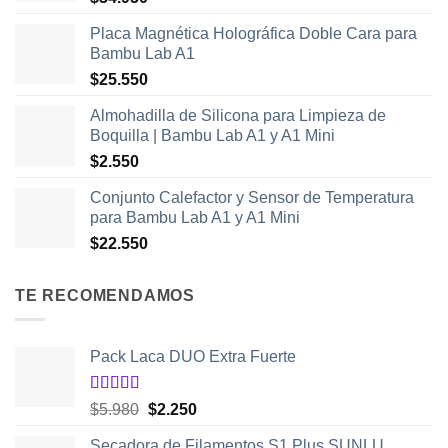
Placa Magnética Holográfica Doble Cara para
Bambu Lab A1
$
25.550
Almohadilla de Silicona para Limpieza de
Boquilla | Bambu Lab A1 y A1 Mini
$
2.550
Conjunto Calefactor y Sensor de Temperatura
para Bambu Lab A1 y A1 Mini
$
22.550
TE RECOMENDAMOS
Pack Laca DUO Extra Fuerte
Valorado
El
El
$
5.980
$
2.250
con
5.00
de
precio
precio
5
Secadora de Filamentos S1 Plus SUNLU