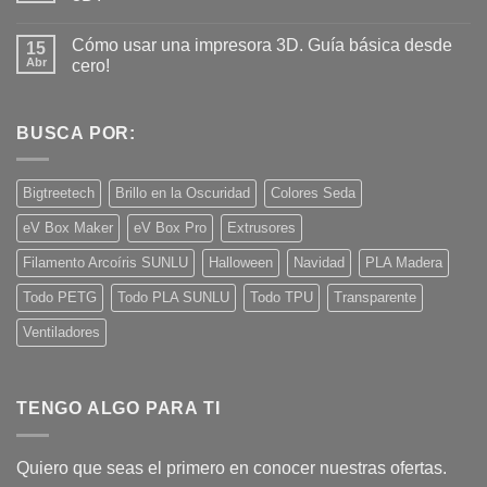
¿Es
seguro
No
imprimir
hay
Cómo usar una impresora 3D. Guía básica desde
piezas
15
comentarios
3D
en
Abr
cero!
para
¿Qué
contacto
tiene
No
con
que
hay
alimentos?
ver
comentarios
Schrödinger
en
BUSCA POR:
con
Cómo
la
usar
impresión
una
3D?
impresora
Bigtreetech
Brillo en la Oscuridad
Colores Seda
3D.
Guía
eV Box Maker
eV Box Pro
Extrusores
básica
desde
cero!
Filamento Arcoíris SUNLU
Halloween
Navidad
PLA Madera
Todo PETG
Todo PLA SUNLU
Todo TPU
Transparente
Ventiladores
TENGO ALGO PARA TI
Quiero que seas el primero en conocer nuestras ofertas.