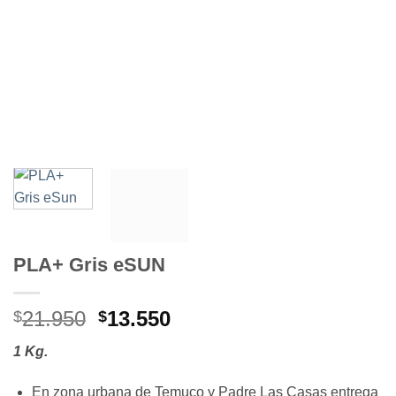
PLA+ Gris eSUN
El
El
21.950
13.550
$
$
precio
precio
1 Kg.
original
actual
era:
es:
En zona urbana de Temuco y Padre Las Casas entrega