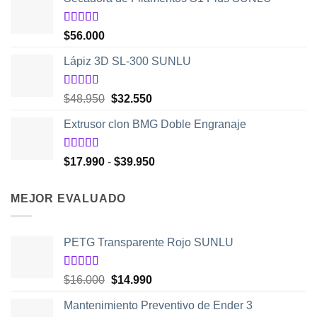
original
actual
era:
es:
$5.980.
$2.250.
Valorado
$
56.000
con
5.00
de
5
Lápiz 3D SL-300 SUNLU
Valorado
El
El
$
48.950
$
32.550
con
4.50
precio
precio
de 5
Extrusor clon BMG Doble Engranaje
original
actual
era:
es:
$48.950.
$32.550.
Valorado
Rango
$
17.990
-
$
39.950
con
5.00
de
de
5
precios:
MEJOR EVALUADO
desde
$17.990
hasta
PETG Transparente Rojo SUNLU
$39.950
Valorado
El
El
$
16.000
$
14.990
con
5.00
de
precio
precio
5
Mantenimiento Preventivo de Ender 3
original
actual