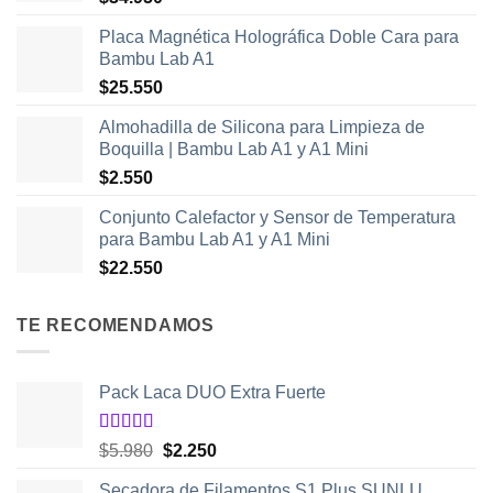
Placa Magnética Holográfica Doble Cara para
Bambu Lab A1
$
25.550
Almohadilla de Silicona para Limpieza de
Boquilla | Bambu Lab A1 y A1 Mini
$
2.550
Conjunto Calefactor y Sensor de Temperatura
para Bambu Lab A1 y A1 Mini
$
22.550
TE RECOMENDAMOS
Pack Laca DUO Extra Fuerte
Valorado
El
El
$
5.980
$
2.250
con
5.00
de
precio
precio
5
Secadora de Filamentos S1 Plus SUNLU