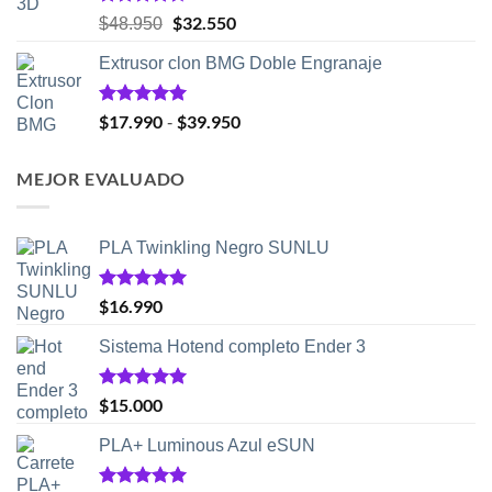
Valorado
El
$
32.550
El
$
48.950
con
4.50
precio
precio
de 5
Extrusor clon BMG Doble Engranaje
original
actual
era:
es:
$48.950.
$32.550.
Valorado
$
17.990
$
39.950
Rango
-
con
5.00
de
de 5
precios:
MEJOR EVALUADO
desde
$17.990
hasta
PLA Twinkling Negro SUNLU
$39.950
Valorado
$
16.990
con
5.00
de 5
Sistema Hotend completo Ender 3
Valorado
$
15.000
con
5.00
de 5
PLA+ Luminous Azul eSUN