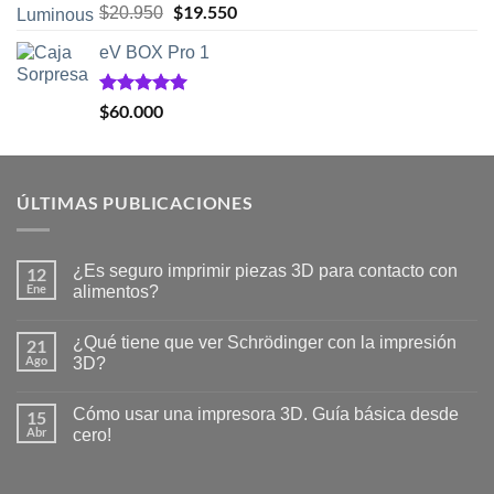
Valorado
El
$
19.550
El
$
20.950
con
5.00
precio
precio
de 5
eV BOX Pro 1
original
actual
era:
es:
$20.950.
$19.550.
Valorado
$
60.000
con
5.00
de 5
ÚLTIMAS PUBLICACIONES
¿Es seguro imprimir piezas 3D para contacto con
12
Ene
alimentos?
No
hay
¿Qué tiene que ver Schrödinger con la impresión
21
comentarios
en
Ago
3D?
¿Es
seguro
No
imprimir
hay
Cómo usar una impresora 3D. Guía básica desde
15
piezas
comentarios
3D
en
Abr
cero!
para
¿Qué
contacto
tiene
No
con
que
hay
alimentos?
ver
comentarios