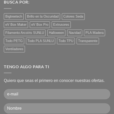
BUSCA POR:
Schrödinger
en
con
Cómo
la
usar
impresión
una
3D?
impresora
Bigtreetech
Brillo en la Oscuridad
Colores Seda
3D.
Guía
eV Box Maker
eV Box Pro
Extrusores
básica
desde
cero!
Filamento Arcoíris SUNLU
Halloween
Navidad
PLA Madera
Todo PETG
Todo PLA SUNLU
Todo TPU
Transparente
Ventiladores
TENGO ALGO PARA TI
Quiero que seas el primero en conocer nuestras ofertas.