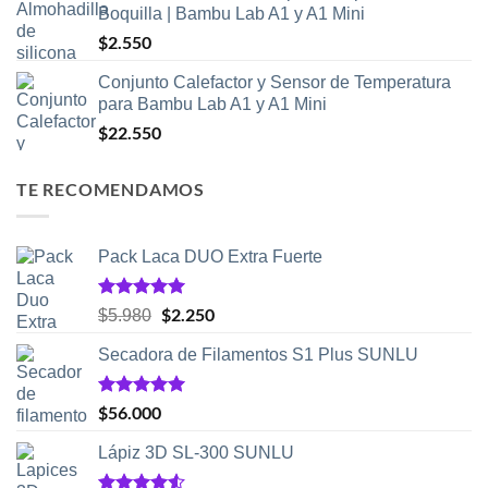
Boquilla | Bambu Lab A1 y A1 Mini
$
2.550
Conjunto Calefactor y Sensor de Temperatura
para Bambu Lab A1 y A1 Mini
$
22.550
TE RECOMENDAMOS
Pack Laca DUO Extra Fuerte
Valorado
El
$
2.250
El
$
5.980
con
5.00
precio
precio
de 5
Secadora de Filamentos S1 Plus SUNLU
original
actual
era:
es:
$5.980.
$2.250.
Valorado
$
56.000
con
5.00
de 5
Lápiz 3D SL-300 SUNLU