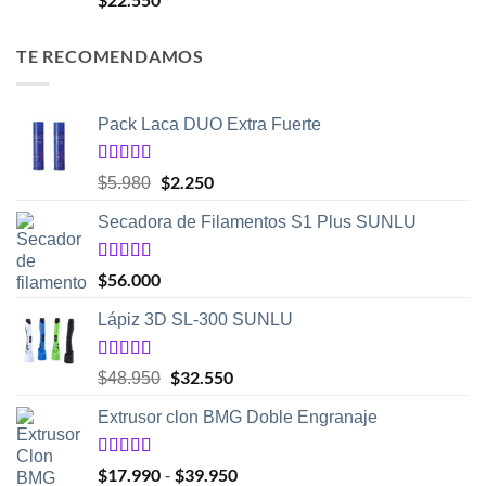
TE RECOMENDAMOS
Pack Laca DUO Extra Fuerte
Valorado
El
$
2.250
El
$
5.980
con
5.00
de
precio
precio
5
Secadora de Filamentos S1 Plus SUNLU
original
actual
era:
es:
$5.980.
$2.250.
Valorado
$
56.000
con
5.00
de
5
Lápiz 3D SL-300 SUNLU
Valorado
El
$
32.550
El
$
48.950
con
4.50
precio
precio
de 5
Extrusor clon BMG Doble Engranaje
original
actual
era:
es:
$48.950.
$32.550.
Valorado
$
17.990
$
39.950
Rango
-