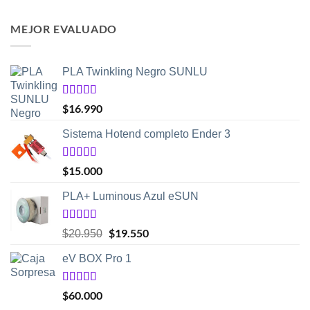
con
5.00
de
de
5
precios:
MEJOR EVALUADO
desde
$17.990
hasta
PLA Twinkling Negro SUNLU
$39.950
Valorado
$
16.990
con
5.00
de
5
Sistema Hotend completo Ender 3
Valorado
$
15.000
con
5.00
de
5
PLA+ Luminous Azul eSUN
Valorado
El
$
19.550
El
$
20.950
con
5.00
de
precio
precio
5
eV BOX Pro 1
original
actual
era:
es:
$20.950.
$19.550.
Valorado
$
60.000
con
5.00
de