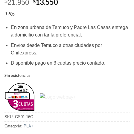
El
El
13.550
$
$
21.950
precio
precio
1 Kg.
original
actual
era:
es:
En zona urbana de Temuco y Padre Las Casas entrega
$21.950.
$13.550.
a domicilio con tarifa preferencial.
Envíos desde Temuco a otras ciudades por
Chilexpress.
Disponible pago en 3 cuotas precio contado.
Sin existencias
SKU:
GS01-16G
Categoría:
PLA+