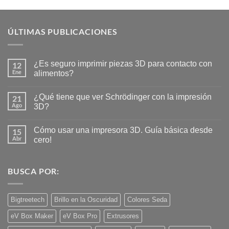
5
ÚLTIMAS PUBLICACIONES
¿Es seguro imprimir piezas 3D para contacto con
12
Ene
alimentos?
No
hay
¿Qué tiene que ver Schrödinger con la impresión
21
comentarios
en
Ago
3D?
¿Es
seguro
No
imprimir
hay
Cómo usar una impresora 3D. Guía básica desde
15
piezas
comentarios
3D
en
Abr
cero!
para
¿Qué
contacto
tiene
No
con
que
hay
alimentos?
ver
comentarios
BUSCA POR:
Schrödinger
en
con
Cómo
la
usar
impresión
una
3D?
impresora
Bigtreetech
Brillo en la Oscuridad
Colores Seda
3D.
Guía
eV Box Maker
eV Box Pro
Extrusores
básica
desde