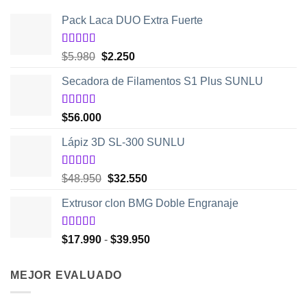
Pack Laca DUO Extra Fuerte
Valorado
El
El
$
5.980
$
2.250
con
5.00
de
precio
precio
5
Secadora de Filamentos S1 Plus SUNLU
original
actual
era:
es:
$5.980.
$2.250.
Valorado
$
56.000
con
5.00
de
5
Lápiz 3D SL-300 SUNLU
Valorado
El
El
$
48.950
$
32.550
con
4.50
precio
precio
de 5
Extrusor clon BMG Doble Engranaje
original
actual
era:
es:
$48.950.
$32.550.
Valorado
Rango
$
17.990
-
$
39.950
con
5.00
de
de
5
precios:
MEJOR EVALUADO
desde
$17.990