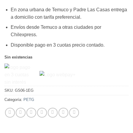
era:
es:
En zona urbana de Temuco y Padre Las Casas entrega
$24.950.
$14.950.
a domicilio con tarifa preferencial.
Envíos desde Temuco a otras ciudades por
Chilexpress.
Disponible pago en 3 cuotas precio contado.
Sin existencias
SKU:
GS06-1EG
Categoría:
PETG