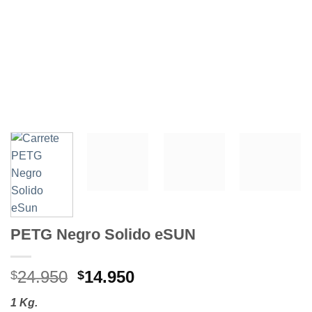
PETG Negro Solido eSUN
El
El
24.950
14.950
$
$
precio
precio
1 Kg.
original
actual