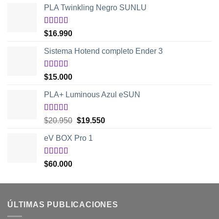
hasta
PLA Twinkling Negro SUNLU
$39.950
Valorado
$
16.990
con
5.00
de
5
Sistema Hotend completo Ender 3
Valorado
$
15.000
con
5.00
de
5
PLA+ Luminous Azul eSUN
Valorado
El
El
$
20.950
$
19.550
con
5.00
de
precio
precio
5
eV BOX Pro 1
original
actual
era:
es:
$20.950.
$19.550.
Valorado
$
60.000
con
5.00
de
5
ÚLTIMAS PUBLICACIONES