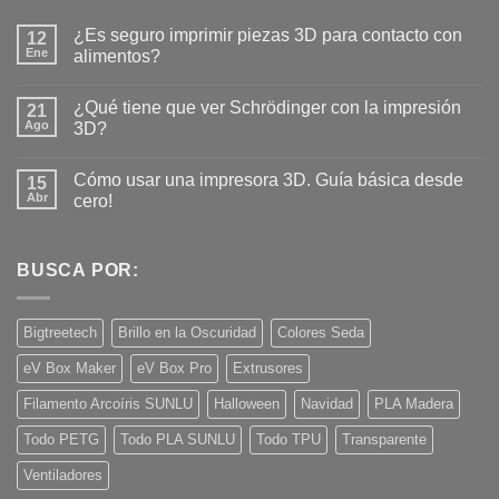
¿Es seguro imprimir piezas 3D para contacto con
12
Ene
alimentos?
No
hay
¿Qué tiene que ver Schrödinger con la impresión
21
comentarios
en
Ago
3D?
¿Es
seguro
No
imprimir
hay
Cómo usar una impresora 3D. Guía básica desde
piezas
15
comentarios
3D
en
Abr
cero!
para
¿Qué
contacto
tiene
No
con
que
hay
alimentos?
ver
comentarios
Schrödinger
en
BUSCA POR:
con
Cómo
la
usar
impresión
una
3D?
impresora
Bigtreetech
Brillo en la Oscuridad
Colores Seda
3D.
Guía
eV Box Maker
eV Box Pro
Extrusores
básica
desde
cero!
Filamento Arcoíris SUNLU
Halloween
Navidad
PLA Madera
Todo PETG
Todo PLA SUNLU
Todo TPU
Transparente
Ventiladores