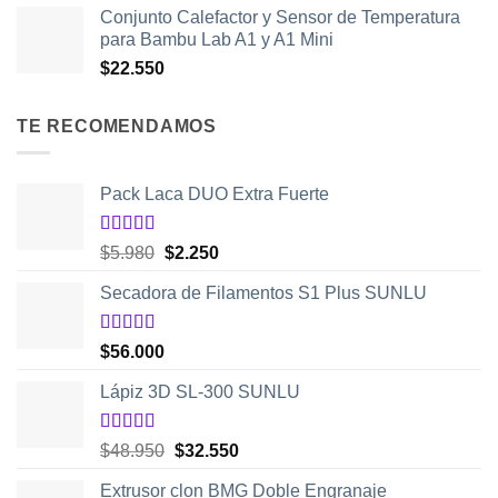
Conjunto Calefactor y Sensor de Temperatura
para Bambu Lab A1 y A1 Mini
$
22.550
TE RECOMENDAMOS
Pack Laca DUO Extra Fuerte
Valorado
El
El
$
5.980
$
2.250
con
5.00
de
precio
precio
5
Secadora de Filamentos S1 Plus SUNLU
original
actual
era:
es:
$5.980.
$2.250.
Valorado
$
56.000
con
5.00
de
5
Lápiz 3D SL-300 SUNLU
Valorado
El
El
$
48.950
$
32.550
con
4.50
precio
precio
de 5
Extrusor clon BMG Doble Engranaje
original
actual