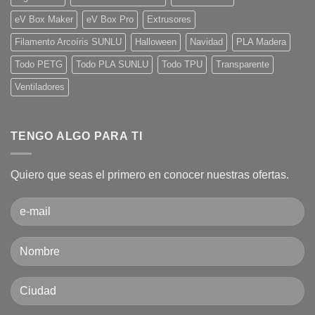
3D.
Guía
eV Box Maker
eV Box Pro
Extrusores
básica
desde
cero!
Filamento Arcoíris SUNLU
Halloween
Navidad
PLA Madera
Todo PETG
Todo PLA SUNLU
Todo TPU
Transparente
Ventiladores
TENGO ALGO PARA TI
Quiero que seas el primero en conocer nuestras ofertas.