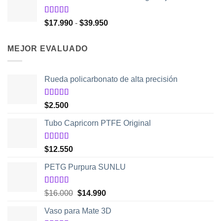
era:
es:
$48.950.
$32.550.
Valorado
Rango
$
17.990
-
$
39.950
con
5.00
de
de
5
precios:
MEJOR EVALUADO
desde
$17.990
hasta
Rueda policarbonato de alta precisión
$39.950
Valorado
$
2.500
con
5.00
de
5
Tubo Capricorn PTFE Original
Valorado
$
12.550
con
5.00
de
5
PETG Purpura SUNLU
Valorado
El
El
$
16.000
$
14.990
con
5.00
de
precio
precio
5
Vaso para Mate 3D
original
actual