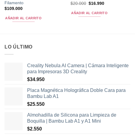
producto
Filamento
El
El
$
20.000
$
16.990
precio
precio
$
109.000
original
actual
AÑADIR AL CARRITO
era:
es:
AÑADIR AL CARRITO
$20.000.
$16.990.
LO ÚLTIMO
Creality Nebula AI Camera | Cámara Inteligente
para Impresoras 3D Creality
$
34.950
Placa Magnética Holográfica Doble Cara para
Bambu Lab A1
$
25.550
Almohadilla de Silicona para Limpieza de
Boquilla | Bambu Lab A1 y A1 Mini
$
2.550