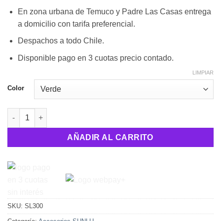
era:
es:
En zona urbana de Temuco y Padre Las Casas entrega
$48.950.
$32.550.
a domicilio con tarifa preferencial.
Despachos a todo Chile.
Disponible pago en 3 cuotas precio contado.
LIMPIAR
Color
Lápiz 3D SL-300 SUNLU cantidad
AÑADIR AL CARRITO
SKU:
SL300