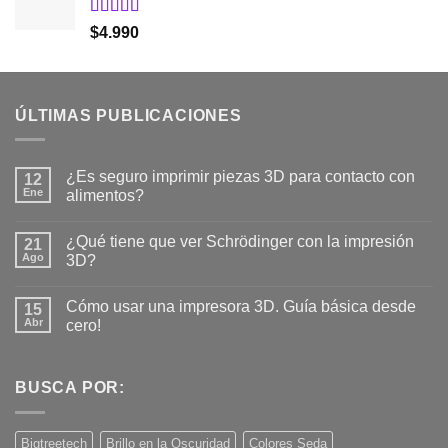
era:
es:
$16.000.
$14.990.
Valorado
$
4.990
con
5.00
de
5
ÚLTIMAS PUBLICACIONES
¿Es seguro imprimir piezas 3D para contacto con
12
Ene
alimentos?
No
hay
¿Qué tiene que ver Schrödinger con la impresión
21
comentarios
en
Ago
3D?
¿Es
seguro
No
imprimir
hay
Cómo usar una impresora 3D. Guía básica desde
piezas
15
comentarios
3D
en
Abr
cero!
para
¿Qué
contacto
tiene
No
con
que
hay
alimentos?
ver
comentarios
Schrödinger
en
BUSCA POR:
con
Cómo
la
usar
impresión
una
3D?
impresora
Bigtreetech
Brillo en la Oscuridad
Colores Seda