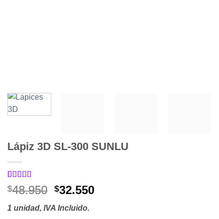
Lápiz 3D SL-300 SUNLU
Valorado
2
El
El
48.950
32.550
$
$
con
4.5
de
precio
precio
5 en base a
1 unidad, IVA Incluido.
valoraciones
original
actual
de clientes