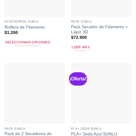
ACCESORIOS SUNLU
PACK SUNLU
Pack Secador de Filamento +
Rollitos de Filamento
Lápiz 3D
$
1.200
$
72.900
SELECCIONAR OPCIONES
LEER MÁS
Este
producto
tiene
múltiples
variantes.
¡Oferta!
Las
opciones
se
pueden
elegir
en
la
página
PACK SUNLU
PLA+ SEDA SUNLU
de
Pack de 2 Secadores de
PLA+ Seda Azul SUNLU