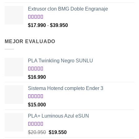
con
4.50
precio
precio
de 5
Extrusor clon BMG Doble Engranaje
original
actual
era:
es:
$48.950.
$32.550.
Valorado
Rango
$
17.990
-
$
39.950
con
5.00
de
de
5
precios:
MEJOR EVALUADO
desde
$17.990
hasta
PLA Twinkling Negro SUNLU
$39.950
Valorado
$
16.990
con
5.00
de
5
Sistema Hotend completo Ender 3
Valorado
$
15.000
con
5.00
de
5
PLA+ Luminous Azul eSUN
Valorado
El
El
$
20.950
$
19.550
con
5.00
de
precio
precio