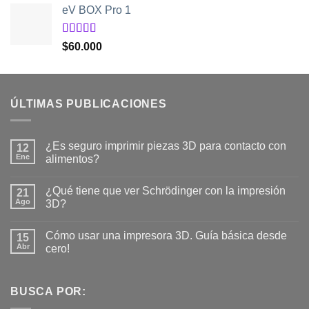
5
eV BOX Pro 1
original
actual
era:
es:
$20.950.
$19.550.
Valorado
$
60.000
con
5.00
de
5
ÚLTIMAS PUBLICACIONES
¿Es seguro imprimir piezas 3D para contacto con
12
Ene
alimentos?
No
hay
¿Qué tiene que ver Schrödinger con la impresión
21
comentarios
en
Ago
3D?
¿Es
seguro
No
imprimir
hay
Cómo usar una impresora 3D. Guía básica desde
piezas
15
comentarios
3D
en
Abr
cero!
para
¿Qué
contacto
tiene
No
con
que
hay
alimentos?
ver
comentarios
Schrödinger
en
BUSCA POR:
con
Cómo
la
usar