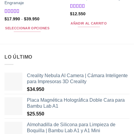
Engranaje
Valorado
$
12.550
con
5
de 5
Valorado
Rango
$
17.990
-
$
39.950
de
con
5
de 5
AÑADIR AL CARRITO
precios:
SELECCIONAR OPCIONES
desde
$17.990
Este
hasta
producto
$39.950
tiene
múltiples
LO ÚLTIMO
variantes.
Las
opciones
Creality Nebula AI Camera | Cámara Inteligente
se
para Impresoras 3D Creality
pueden
$
34.950
elegir
en
Placa Magnética Holográfica Doble Cara para
la
Bambu Lab A1
página
$
25.550
de
producto
Almohadilla de Silicona para Limpieza de
Boquilla | Bambu Lab A1 y A1 Mini