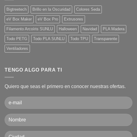
impresión
una
3D?
impresora
Bigtreetech
Brillo en la Oscuridad
Colores Seda
3D.
Guía
eV Box Maker
eV Box Pro
Extrusores
básica
desde
cero!
Filamento Arcoíris SUNLU
Halloween
Navidad
PLA Madera
Todo PETG
Todo PLA SUNLU
Todo TPU
Transparente
Ventiladores
TENGO ALGO PARA TI
Quiero que seas el primero en conocer nuestras ofertas.