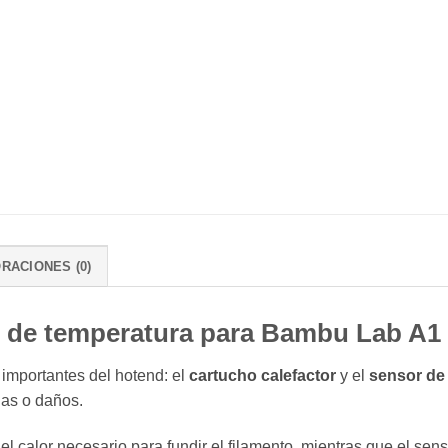
RACIONES (0)
r de temperatura para Bambu Lab A1 
importantes del hotend: el
cartucho calefactor
y el
sensor de 
as o daños.
 el calor necesario para fundir el filamento, mientras que el s