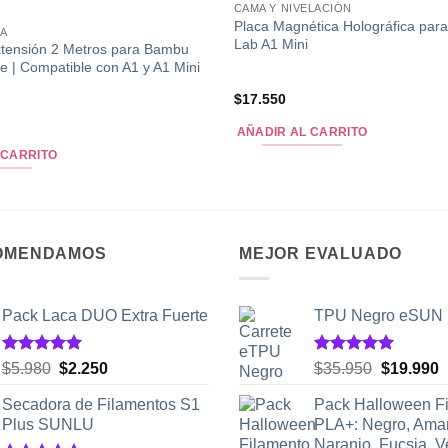
CAMA Y NIVELACIÓN
Placa Magnética Holográfica pa
CA
Lab A1 Mini
xtensión 2 Metros para Bambu
e | Compatible con A1 y A1 Mini
$
17.550
AÑADIR AL CARRITO
 CARRITO
OMENDAMOS
MEJOR EVALUADO
Pack Laca DUO Extra Fuerte
TPU Negro eSUN
Valorado
Valorado
El
El
El
E
$
5.980
$
2.250
$
35.950
$
19.990
con
5.00
con
5.00
precio
precio
precio
p
de 5
de 5
Secadora de Filamentos S1
Pack Halloween F
original
actual
original
a
Plus SUNLU
PLA+: Negro, Amari
era:
es:
era:
e
Naranjo, Fucsia, V