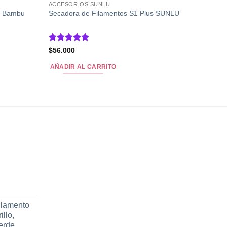
ACCESORIOS SUNLU
ra Bambu
Secadora de Filamentos S1 Plus SUNLU
Valorado
$
56.000
con
5
de 5
AÑADIR AL CARRITO
l
recio
ilamento
ctual
llo,
s:
erde