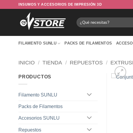
Saltar
INSUMOS Y ACCESORIOS DE IMPRESIÓN 3D
al
contenido
Buscar
por:
FILAMENTO SUNLU
PACKS DE FILAMENTOS
ACCESO
INICIO
/
TIENDA
/
REPUESTOS
/
EXTRUS
PRODUCTOS
Filamento SUNLU
Packs de Filamentos
Accesorios SUNLU
Repuestos