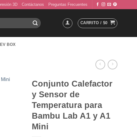
presión 3D
Contáctanos
Preguntas Frecuentes
CARRITO /
$
0
EV BOX
Conjunto Calefactor
y Sensor de
Temperatura para
Bambu Lab A1 y A1
Mini