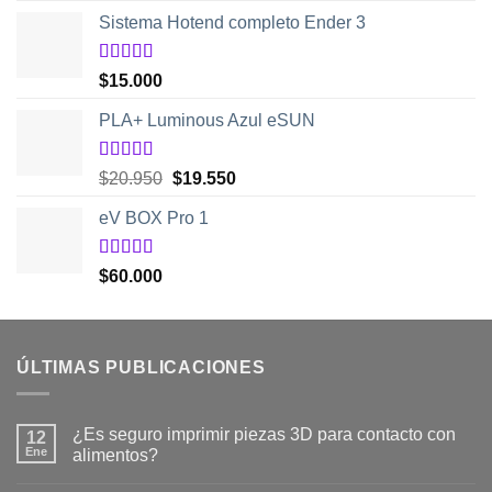
5
Sistema Hotend completo Ender 3
Valorado
$
15.000
con
5.00
de
5
PLA+ Luminous Azul eSUN
Valorado
El
El
$
20.950
$
19.550
con
5.00
de
precio
precio
5
eV BOX Pro 1
original
actual
era:
es:
$20.950.
$19.550.
Valorado
$
60.000
con
5.00
de
5
ÚLTIMAS PUBLICACIONES
¿Es seguro imprimir piezas 3D para contacto con
12
Ene
alimentos?
No