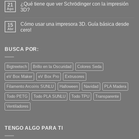
hay
¿Qué tiene que ver Schrödinger con la impresión
21
comentarios
en
Ago
3D?
¿Es
seguro
No
imprimir
hay
Cómo usar una impresora 3D. Guía básica desde
piezas
15
comentarios
3D
en
Abr
cero!
para
¿Qué
contacto
tiene
No
con
que
hay
alimentos?
ver
comentarios
Schrödinger
en
BUSCA POR:
con
Cómo
la
usar
impresión
una
3D?
impresora
Bigtreetech
Brillo en la Oscuridad
Colores Seda
3D.
Guía
eV Box Maker
eV Box Pro
Extrusores
básica
desde
cero!
Filamento Arcoíris SUNLU
Halloween
Navidad
PLA Madera
Todo PETG
Todo PLA SUNLU
Todo TPU
Transparente
Ventiladores
TENGO ALGO PARA TI