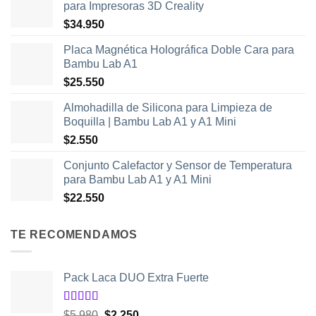
para Impresoras 3D Creality
$
34.950
Placa Magnética Holográfica Doble Cara para
Bambu Lab A1
$
25.550
Almohadilla de Silicona para Limpieza de
Boquilla | Bambu Lab A1 y A1 Mini
$
2.550
Conjunto Calefactor y Sensor de Temperatura
para Bambu Lab A1 y A1 Mini
$
22.550
TE RECOMENDAMOS
Pack Laca DUO Extra Fuerte
Valorado
El
El
$
5.980
$
2.250