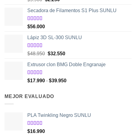
con
5.00
de
precio
precio
5
Secadora de Filamentos S1 Plus SUNLU
original
actual
era:
es:
$5.980.
$2.250.
Valorado
$
56.000
con
5.00
de
5
Lápiz 3D SL-300 SUNLU
Valorado
El
El
$
48.950
$
32.550
con
4.50
precio
precio
de 5
Extrusor clon BMG Doble Engranaje
original
actual
era:
es:
$48.950.
$32.550.
Valorado
Rango
$
17.990
-
$
39.950
con
5.00
de
de
5
precios:
MEJOR EVALUADO
desde
$17.990
hasta
PLA Twinkling Negro SUNLU
$39.950
Valorado
$
16.990
con
5.00
de