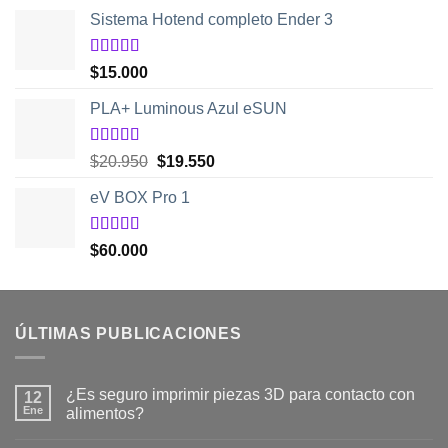
5
Sistema Hotend completo Ender 3
Valorado
$
15.000
con
5.00
de
5
PLA+ Luminous Azul eSUN
Valorado
El
El
$
20.950
$
19.550
con
5.00
de
precio
precio
5
eV BOX Pro 1
original
actual
era:
es:
$20.950.
$19.550.
Valorado
$
60.000
con
5.00
de
5
ÚLTIMAS PUBLICACIONES
¿Es seguro imprimir piezas 3D para contacto con
12
Ene
alimentos?
No
hay