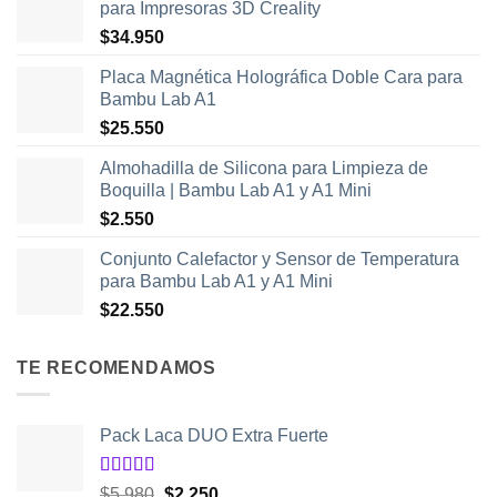
para Impresoras 3D Creality
$
34.950
Placa Magnética Holográfica Doble Cara para
Bambu Lab A1
$
25.550
Almohadilla de Silicona para Limpieza de
Boquilla | Bambu Lab A1 y A1 Mini
$
2.550
Conjunto Calefactor y Sensor de Temperatura
para Bambu Lab A1 y A1 Mini
$
22.550
TE RECOMENDAMOS
Pack Laca DUO Extra Fuerte
Valorado
El
El
$
5.980
$
2.250