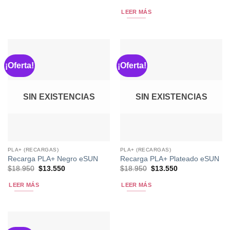
precio
precio
original
actual
LEER MÁS
era:
es:
$18.950.
$13.550.
¡Oferta!
¡Oferta!
SIN EXISTENCIAS
SIN EXISTENCIAS
PLA+ (RECARGAS)
PLA+ (RECARGAS)
Recarga PLA+ Negro eSUN
Recarga PLA+ Plateado eSUN
El
El
El
El
$
18.950
$
13.550
$
18.950
$
13.550
precio
precio
precio
precio
original
actual
original
actual
LEER MÁS
LEER MÁS
era:
es:
era:
es:
$18.950.
$13.550.
$18.950.
$13.550.