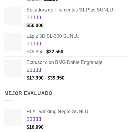
con
5.00
de
precio
precio
5
Secadora de Filamentos S1 Plus SUNLU
original
actual
era:
es:
$5.980.
$2.250.
Valorado
$
56.000
con
5.00
de
5
Lápiz 3D SL-300 SUNLU
Valorado
El
El
$
48.950
$
32.550
con
4.50
precio
precio
de 5
Extrusor clon BMG Doble Engranaje
original
actual
era:
es:
$48.950.
$32.550.
Valorado
Rango
$
17.990
-
$
39.950
con
5.00
de
de
5
precios:
MEJOR EVALUADO
desde
$17.990
hasta
PLA Twinkling Negro SUNLU
$39.950
Valorado
$
16.990
con
5.00
de