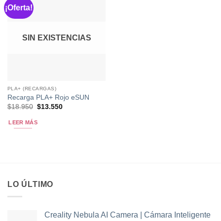
¡Oferta!
SIN EXISTENCIAS
PLA+ (RECARGAS)
Recarga PLA+ Rojo eSUN
El
El
$
18.950
$
13.550
precio
precio
original
actual
LEER MÁS
era:
es:
$18.950.
$13.550.
LO ÚLTIMO
Creality Nebula AI Camera | Cámara Inteligente