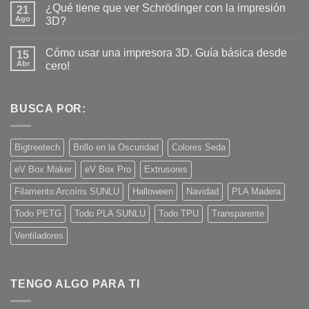
¿Qué tiene que ver Schrödinger con la impresión
21
comentarios
en
Ago
3D?
¿Es
seguro
No
imprimir
hay
Cómo usar una impresora 3D. Guía básica desde
piezas
15
comentarios
3D
en
Abr
cero!
para
¿Qué
contacto
tiene
No
con
que
hay
alimentos?
ver
comentarios
Schrödinger
en
BUSCA POR:
con
Cómo
la
usar
impresión
una
3D?
impresora
Bigtreetech
Brillo en la Oscuridad
Colores Seda
3D.
Guía
eV Box Maker
eV Box Pro
Extrusores
básica
desde
cero!
Filamento Arcoíris SUNLU
Halloween
Navidad
PLA Madera
Todo PETG
Todo PLA SUNLU
Todo TPU
Transparente
Ventiladores
TENGO ALGO PARA TI