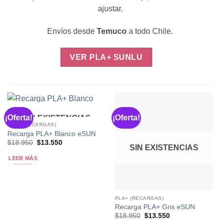
ajustar.
Envíos desde
Temuco
a todo Chile.
VER PLA+ SUNLU
¡Oferta!
¡Oferta!
SIN EXISTENCIAS
PLA+ (RECARGAS)
Recarga PLA+ Blanco eSUN
El
El
$
18.950
$
13.550
SIN EXISTENCIAS
precio
precio
original
actual
LEER MÁS
era:
es:
$18.950.
$13.550.
PLA+ (RECARGAS)
Recarga PLA+ Gris eSUN
El
El
$
18.950
$
13.550