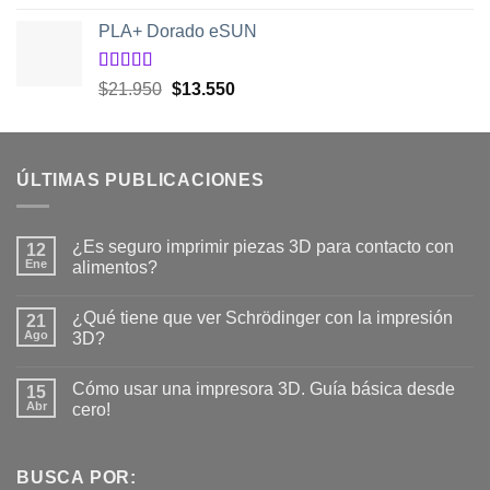
con
5.00
de
5
PLA+ Dorado eSUN
Valorado
El
El
$
21.950
$
13.550
con
5.00
de
precio
precio
5
original
actual
era:
es:
ÚLTIMAS PUBLICACIONES
$21.950.
$13.550.
¿Es seguro imprimir piezas 3D para contacto con
12
Ene
alimentos?
No
hay
¿Qué tiene que ver Schrödinger con la impresión
21
comentarios
en
Ago
3D?
¿Es
seguro
No
imprimir
hay
Cómo usar una impresora 3D. Guía básica desde
piezas
15
comentarios
3D
en
Abr
cero!
para
¿Qué
contacto
tiene
No
con
que
hay
alimentos?
ver
comentarios
Schrödinger
en
BUSCA POR:
con
Cómo