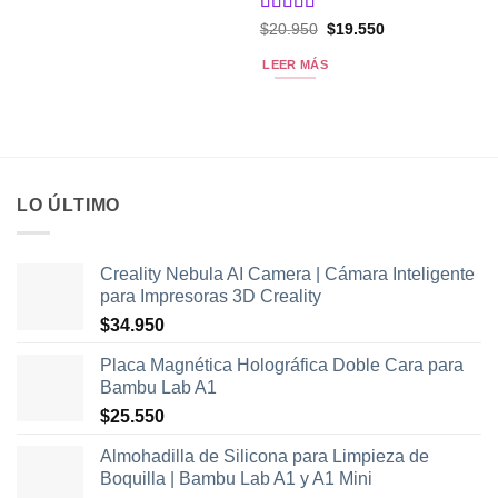
Valorado
El
El
$
20.950
$
19.550
precio
precio
con
5
de 5
original
actual
LEER MÁS
era:
es:
$20.950.
$19.550.
LO ÚLTIMO
Creality Nebula AI Camera | Cámara Inteligente
para Impresoras 3D Creality
$
34.950
Placa Magnética Holográfica Doble Cara para
Bambu Lab A1
$
25.550
Almohadilla de Silicona para Limpieza de
Boquilla | Bambu Lab A1 y A1 Mini