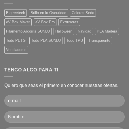
la
usar
impresión
una
3D?
impresora
Bigtreetech
Brillo en la Oscuridad
Colores Seda
3D.
Guía
eV Box Maker
eV Box Pro
Extrusores
básica
desde
cero!
Filamento Arcoíris SUNLU
Halloween
Navidad
PLA Madera
Todo PETG
Todo PLA SUNLU
Todo TPU
Transparente
Ventiladores
TENGO ALGO PARA TI
Quiero que seas el primero en conocer nuestras ofertas.