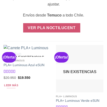
ajustar.
Envíos desde
Temuco
a todo Chile.
VER PLA NOCTILUCENT
¡Oferta!
¡Oferta!
SIN EXISTENCIAS
PLA+ LUMINOUS
PLA+ Luminous Azul eSUN
SIN EXISTENCIAS
Valorado
El
El
$
20.950
$
19.550
precio
precio
con
5
de 5
original
actual
LEER MÁS
era:
es:
$20.950.
$19.550.
PLA+ LUMINOUS
PLA+ Luminous Verde eSUN