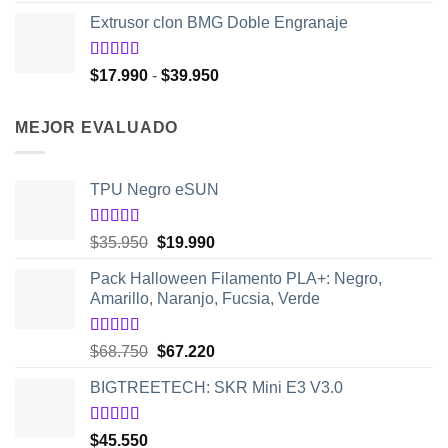
precio
precio
de 5
Extrusor clon BMG Doble Engranaje
original
actual
era:
es:
$48.950.
$32.550.
Valorado
Rango
$
17.990
-
$
39.950
con
5.00
de
de
5
precios:
MEJOR EVALUADO
desde
$17.990
hasta
TPU Negro eSUN
$39.950
Valorado
El
El
$
35.950
$
19.990
con
5.00
de
precio
precio
5
Pack Halloween Filamento PLA+: Negro,
original
actual
Amarillo, Naranjo, Fucsia, Verde
era:
es:
$35.950.
$19.990.
Valorado
El
El
$
68.750
$
67.220
con
5.00
de
precio
precio
5
BIGTREETECH: SKR Mini E3 V3.0
original
actual
era:
es:
$68.750.
$67.220.
Valorado
$
45.550