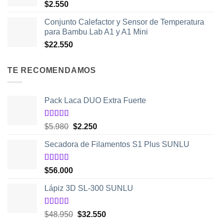
$
2.550
Conjunto Calefactor y Sensor de Temperatura
para Bambu Lab A1 y A1 Mini
$
22.550
TE RECOMENDAMOS
Pack Laca DUO Extra Fuerte
Valorado
El
El
$
5.980
$
2.250
con
5.00
de
precio
precio
5
Secadora de Filamentos S1 Plus SUNLU
original
actual
era:
es:
$5.980.
$2.250.
Valorado
$
56.000
con
5.00
de
5
Lápiz 3D SL-300 SUNLU
Valorado
El
El
$
48.950
$
32.550
con
4.50